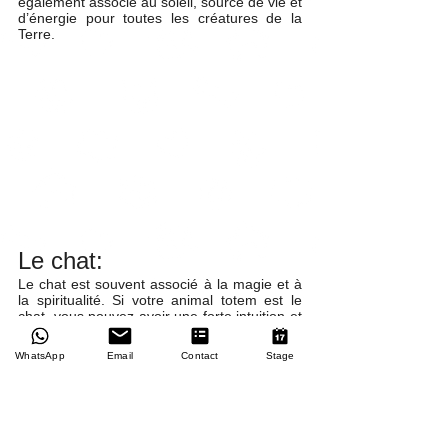
également associé au soleil, source de vie et 
d’énergie pour toutes les créatures de la 
Terre. 
Le chat:
Le chat est souvent associé à la magie et à 
la spiritualité. Si votre animal totem est le 
chat, vous pouvez avoir une forte intuition et 
que vous êtes capable de voir au-delà de la 
réalité physique. Le chat symbolise 
WhatsApp
Email
Contact
Stage
également l’indépendance et la liberté, ainsi 
que la capacité à se détendre et à profiter 
de la vie.
L’abeille: