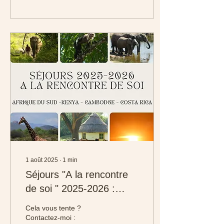
1 août 2025
∙
1
min
Séjours "A la rencontre
de soi " 2025-2026 :
Afrique du Sud-Kenya-
Cela vous tente ?
Cambodge-Costa Rica
Contactez-moi :