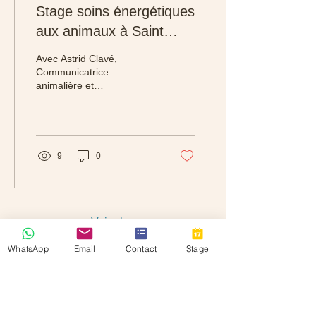
Stage soins énergétiques
aux animaux à Saint
Mathieu de Tréviers (34)
Avec Astrid Clavé,
: 2 et 3 août 2025
Communicatrice
animalière et
énergéticienne Ce stage
de 2 jours vous permettra
de vous initier aux soins
énergétiques...
9
0
Voir plus
WhatsApp
Email
Contact
Stage
SERVICES
- Communication