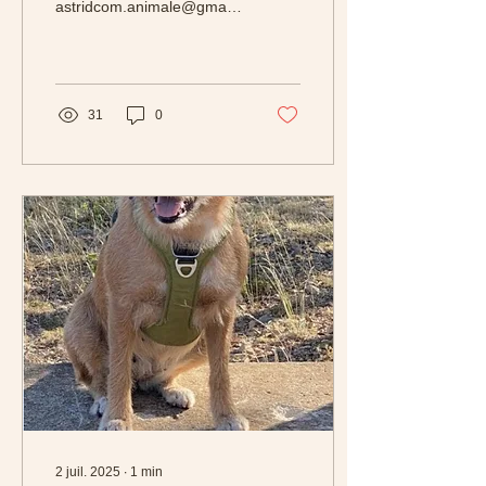
astridcom.animale@gmail.com
https://www.communication-
avec-les-animaux.com/
Whatsapp: +254
743514530
31
0
2 juil. 2025
∙
1
min