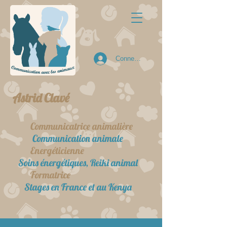
Connexion
Astrid Clavé
Communicatrice animalière
Communication animale
Energéticienne
Soins énergétiques, Reiki animal
Formatrice
Stages en France et au Kenya