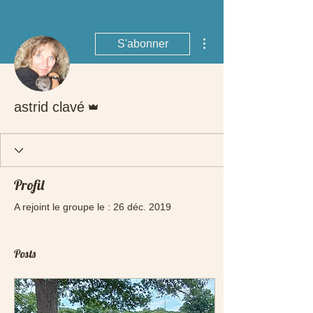
Plus d'actions
S'abonner
Administrateur
astrid clavé
Profil
A rejoint le groupe le : 26 déc. 2019
Posts