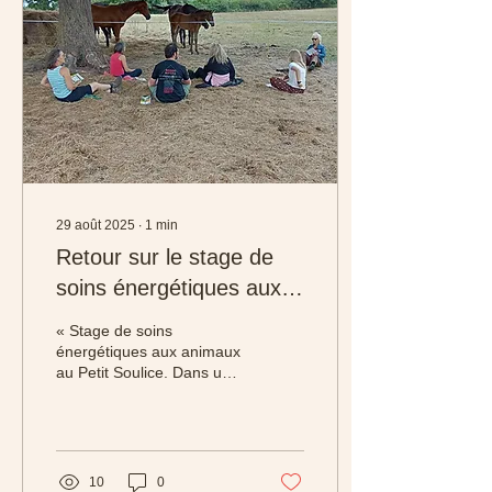
29 août 2025
∙
1
min
Retour sur le stage de
soins énergétiques aux
animaux au Petit Soulice
« Stage de soins
énergétiques aux animaux
au Petit Soulice. Dans un
lieu accueillant et
chaleureux en Auvergne.
Astrid Clavé qui...
10
0