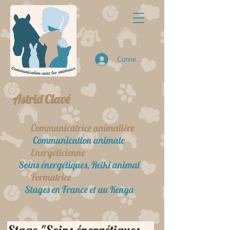
Connexion
Astrid Clavé
Communicatrice animalière
Communication animale
Energéticienne
Soins énergétiques, Reiki animal
Formatrice
Stages en France et au Kenya