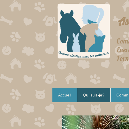
Ast
Communi
Ene
Fo
Accueil
Qui suis-je?
Commun