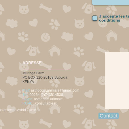
J’accepte les t
conditions
ADRESSE
Muringa Farm
PO BOX 120-20109 Subukia
KENYA
Mail:
astridcom.animale@gmail.com
Tel:
00254 (0)743514530
Skype:
astridcom.animale
RGPD
:
consultable ici
s et textes Astrid Clavé
Contact