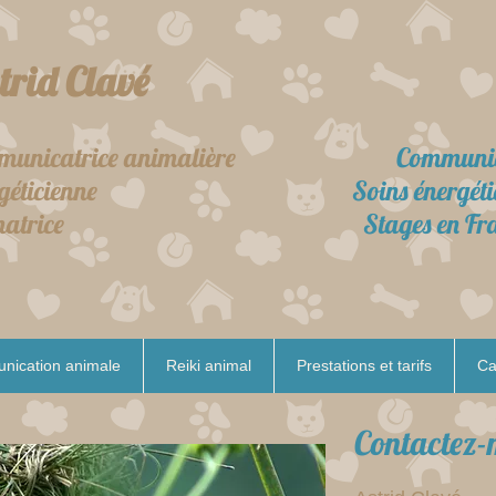
rid Clavé
catrice animalière
Communicat
rgéticienne
Soins énergéti
rmatrice
Stages en Fr
ication animale
Reiki animal
Prestations et tarifs
Ca
Contactez-