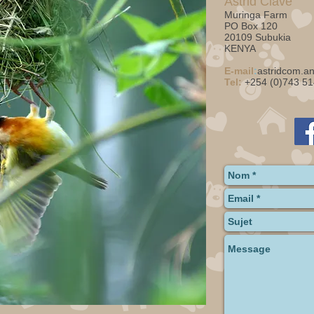
Astrid Clavé
Muringa Farm
PO Box 120
20109 Subukia
KENYA
E-mail
:
astridcom.a
Tel:
+254 (0)743 51