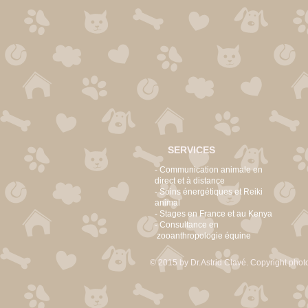
SERVICES
- Communication animale en
direct et à distance
- Soins énergétiques et Reiki
animal
- Stages en France et au Kenya
- Consultance en
zooanthropologie équine
© 2015 by Dr.Astrid Clavé. Copyright photo