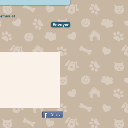
ermes et
Envoyer
Share