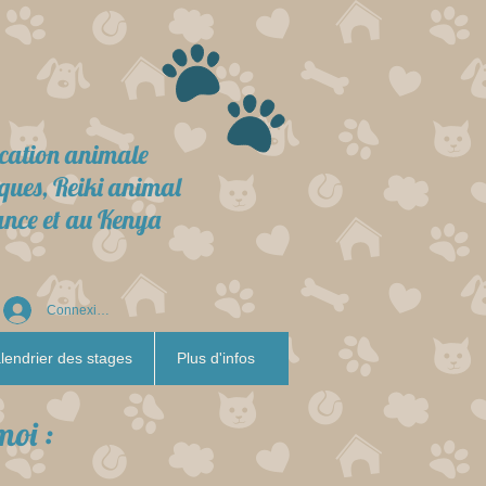
ion animale
ques, Reiki animal
ance et au Kenya
Connexion
lendrier des stages
Plus d'infos
moi :