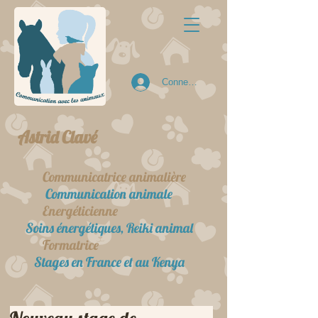
Connexion
Astrid Clavé
Communicatrice animalière
Communication animale
Energéticienne
Soins énergétiques, Reiki animal
Formatrice
Stages en France et au Kenya